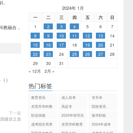
斜。
2024年 1月
一
二
三
四
五
六
日
1
2
3
4
5
6
7
科教融合，
8
9
10
11
12
13
14
15
16
17
18
19
20
21
22
23
24
25
26
27
28
29
30
31
« 12月
2月 »
多
(
)
热门标签
教育资讯
成人高考
专升本
东莞市华科教
高起专
院校资讯
育
下一篇
职业技能
2025年研究生
振华职校
强国建设之道
招生
成考招生简章
东莞华科教育
2024年成考
同等学力申硕
院校介绍
成考专业介绍