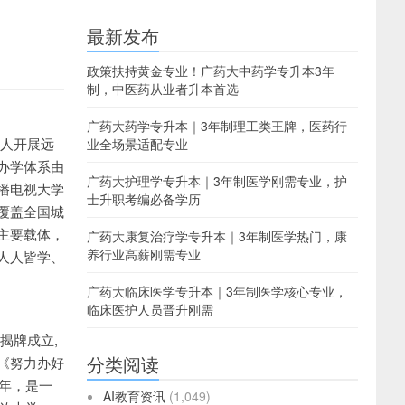
最新发布
政策扶持黄金专业！广药大中药学专升本3年
制，中医药从业者升本首选
广药大药学专升本｜3年制理工类王牌，医药行
人开展远
业全场景适配专业
办学体系由
广药大护理学专升本｜3年制医学刚需专业，护
播电视大学
士升职考编必备学历
覆盖全国城
主要载体，
广药大康复治疗学专升本｜3年制医学热门，康
养行业高薪刚需专业
人人皆学、
广药大临床医学专升本｜3年制医学核心专业，
临床医护人员晋升刚需
揭牌成立,
分类阅读
《努力办好
9年，是一
AI教育资讯
(1,049)