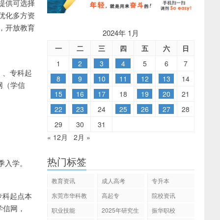
提供可选择
优化多方资
，开放教育
2024年 1月
一
二
三
四
五
六
日
1
2
3
4
5
6
7
）、专科起
8
9
10
11
12
13
14
网（学信
15
16
17
18
19
20
21
22
23
24
25
26
27
28
29
30
31
« 12月
2月 »
热门标签
春季入学。
教育资讯
成人高考
专升本
专科起点本
东莞市华科教
高起专
院校资讯
育
学信网，
职业技能
2025年研究生
振华职校
招生