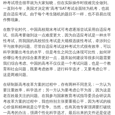
种考试理念很早就为大家知晓，但在实际操作时很难完全做到。
一直到今年，美国才决定将“高考”SAT考试全面转为机考，也就
是自适应考试。由于每个考生随机的题目不一样，也不容易出现
作弊现象。
在数字化时代，中国高校期末考试可考虑逐渐尝试采用自适应考
试。但高考要做到这一点难度更大，因为自适应考试是一种水平
性考试，而我国的高校招生考试是大规模选拔性考试，牵涉到公
平与效率的问题。尽管自适应考试这种考试方式很有效率，可以
科学测量出考生的水平，但是考生之间怎么体现可比性，如何评
价哪位考生的综合素养更好一点，题库如何建设等很多问题需要
我们综合考虑。中国的高考不仅仅是一个考试问题，也是一个教
育和社会问题，既要考虑效率，进行科学选才，又要考虑公平，
这是两难问题。
在研制新高考改革方案的过程中，存有两种不同意见：一方认为
要注重效率，科学选才；另一方认为要考虑公平为首，因为这是
老百姓最关注的问题。在我参与国家教育考试指导委员会研议高
考改革方案的过程中，我也特别主张要重视公平，因为考试的核
心价值和精神就是公平竞争。当然，也有其他专家强调要打破统
一高考的办法，强调个性化科学选才。最后出来的文件还是促进