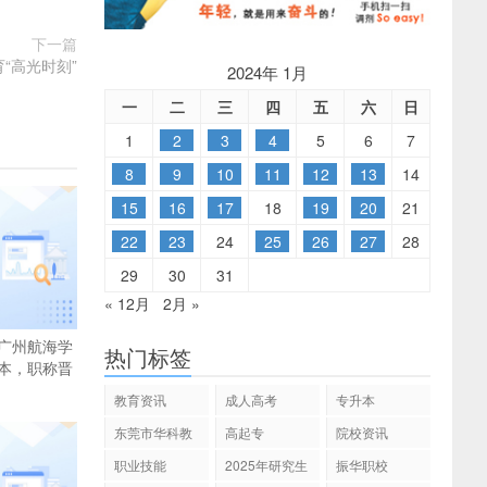
下一篇
“高光时刻”
2024年 1月
一
二
三
四
五
六
日
1
2
3
4
5
6
7
8
9
10
11
12
13
14
15
16
17
18
19
20
21
22
23
24
25
26
27
28
29
30
31
« 12月
2月 »
广州航海学
热门标签
本，职称晋
教育资讯
成人高考
专升本
东莞市华科教
高起专
院校资讯
育
职业技能
2025年研究生
振华职校
招生