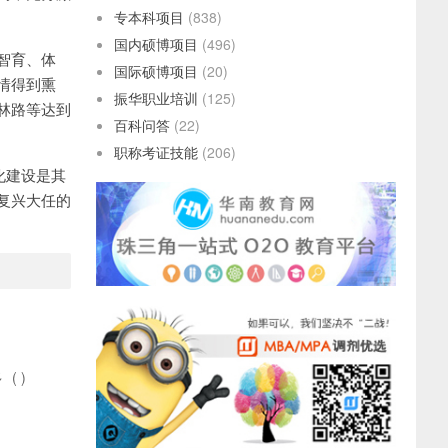
专本科项目
(838)
国内硕博项目
(496)
智育、体
国际硕博项目
(20)
情得到熏
振华职业培训
(125)
林路等达到
百科问答
(22)
职称考证技能
(206)
化建设是其
复兴大任的
多
(
)