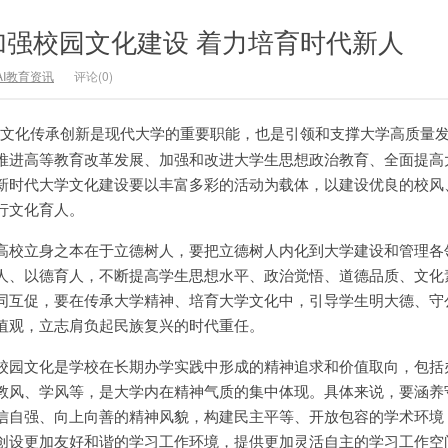
加强校园文化建设 着力培育时代新人
AI教育资讯
评论(0)
文化传承创新是现代大学的重要职能，也是引领和支撑大学高质量
推进高等教育改革发展、加强和改进大学生思想政治教育、全面提高
新时代大学文化建设要以丰富多彩的活动为载体，以建设优良的校风
行文化育人。
高校立身之本在于立德树人，要把立德树人内化到大学建设和管理各
人、以德育人，不断提高学生思想水平、政治觉悟、道德品质、文化
同互促，要在传承大学精神、培育大学文化中，引导学生明大德、守
值观，立志肩负起民族复兴的时代重任。
校园文化是学校在长期办学实践中形成的精神追求和价值取向，包括
教风、学风等，是大学内在精神气质的集中体现。具体来说，要涵养
信自强、向上向善的精神风貌，构建民主平等、开放包容的学术环境
创设更加友好和谐的学习工作环境，提供更加灵活自主的学习工作空