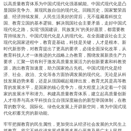
以高质量教育体系为中国式现代化强基赋能。中国式现代化是凸
显国际竞争力、展现民族自信的现代化。回顾历史，国家繁荣昌
盛、经济持续发展、人民生活美好的背后，无不蕴藏着科技立
国、教育立国的基本逻辑。解决我国社会主要矛盾，走好中国式
现代化之路，实现“强国建设、民族复兴”的美好愿景，都需要教
育持续发力。中国式现代化是人的现代化。在全面建设社会主义
现代化国家进程中，教育是基础，科技是关键，人才是根本。新
时代新形势，对教育提出了更高的要求，必须全面深化改革，从
教育科技人才一体推进的大战略上办教育，围绕发展新质生产力
要求，汇聚一切有利于激发高质量发展活力的创新要素和科教资
源，跑出教育加速度，助力国家抢占先机。中国式现代化是经
济、社会、政治、文化等各方面协调发展的现代化。无论是从科
技发展趋势来看，还是从强国崛起规律出发，教育尤其是高等教
育的发展水平，是国家的核心竞争力，很大程度上决定着一个国
家的发展水平和潜力。构建高质量教育体系，建立起高质量创新
人才培养与高水平科技自立自强深度融合的新型举国体制，在教
育的数字化、国际化、绿色化发展上开辟新空间，将为中国式现
代化积蓄无穷的新动能。
牢牢把握教育的民生属性，更加突出从经济社会发展的大民生上
抓教育，坚定不移促进发展成果更多更公平惠及最广大人民群