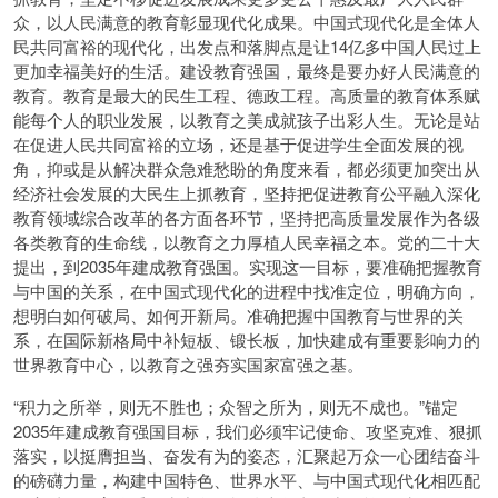
众，以人民满意的教育彰显现代化成果。中国式现代化是全体人
民共同富裕的现代化，出发点和落脚点是让14亿多中国人民过上
更加幸福美好的生活。建设教育强国，最终是要办好人民满意的
教育。教育是最大的民生工程、德政工程。高质量的教育体系赋
能每个人的职业发展，以教育之美成就孩子出彩人生。无论是站
在促进人民共同富裕的立场，还是基于促进学生全面发展的视
角，抑或是从解决群众急难愁盼的角度来看，都必须更加突出从
经济社会发展的大民生上抓教育，坚持把促进教育公平融入深化
教育领域综合改革的各方面各环节，坚持把高质量发展作为各级
各类教育的生命线，以教育之力厚植人民幸福之本。党的二十大
提出，到2035年建成教育强国。实现这一目标，要准确把握教育
与中国的关系，在中国式现代化的进程中找准定位，明确方向，
想明白如何破局、如何开新局。准确把握中国教育与世界的关
系，在国际新格局中补短板、锻长板，加快建成有重要影响力的
世界教育中心，以教育之强夯实国家富强之基。
“积力之所举，则无不胜也；众智之所为，则无不成也。”锚定
2035年建成教育强国目标，我们必须牢记使命、攻坚克难、狠抓
落实，以挺膺担当、奋发有为的姿态，汇聚起万众一心团结奋斗
的磅礴力量，构建中国特色、世界水平、与中国式现代化相匹配