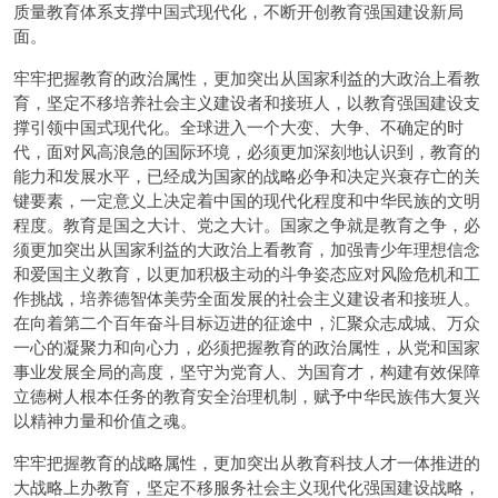
质量教育体系支撑中国式现代化，不断开创教育强国建设新局
面。
牢牢把握教育的政治属性，更加突出从国家利益的大政治上看教
育，坚定不移培养社会主义建设者和接班人，以教育强国建设支
撑引领中国式现代化。全球进入一个大变、大争、不确定的时
代，面对风高浪急的国际环境，必须更加深刻地认识到，教育的
能力和发展水平，已经成为国家的战略必争和决定兴衰存亡的关
键要素，一定意义上决定着中国的现代化程度和中华民族的文明
程度。教育是国之大计、党之大计。国家之争就是教育之争，必
须更加突出从国家利益的大政治上看教育，加强青少年理想信念
和爱国主义教育，以更加积极主动的斗争姿态应对风险危机和工
作挑战，培养德智体美劳全面发展的社会主义建设者和接班人。
在向着第二个百年奋斗目标迈进的征途中，汇聚众志成城、万众
一心的凝聚力和向心力，必须把握教育的政治属性，从党和国家
事业发展全局的高度，坚守为党育人、为国育才，构建有效保障
立德树人根本任务的教育安全治理机制，赋予中华民族伟大复兴
以精神力量和价值之魂。
牢牢把握教育的战略属性，更加突出从教育科技人才一体推进的
大战略上办教育，坚定不移服务社会主义现代化强国建设战略，