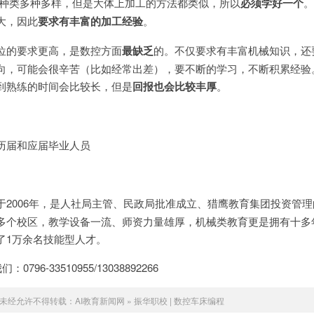
，种类多种多样，但是大体上加工的方法都类似，所以
必须学好一个
。
大，因此
要求有丰富的加工经验
。
位的要求更高，是数控方面
最缺乏
的。不仅要求有丰富机械知识，还
向，可能会很辛苦（比如经常出差），要不断的学习，不断积累经验
到熟练的时间会比较长，但是
回报也会比较丰厚
。
历届和应届毕业人员
于2006年，是人社局主管、民政局批准成立、猎鹰教育集团投资管
多个校区，教学设备一流、师资力量雄厚，机械类教育更是拥有十多
了1万余名技能型人才。
6-33510955/13038892266
未经允许不得转载：
AI教育新闻网
»
振华职校 | 数控车床编程