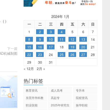
2024年 1月
多
(
)
一
二
三
四
五
六
日
1
2
3
4
5
6
7
8
9
10
11
12
13
14
15
16
17
18
19
20
21
下一篇
CAD机械制图
22
23
24
25
26
27
28
29
30
31
« 12月
2月 »
热门标签
教育资讯
成人高考
专升本
东莞市华科教
高起专
院校资讯
育
职业技能
2025年研究生
振华职校
招生