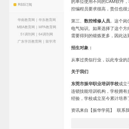
的单位使用不同的CAM软件
RSS订阅
控编程员要求很高，责任也很
华南教育网
|
华东教育网
第三、
数控维修人员
。这个岗
MBA教育网
|
MPA教育网
电气知识。如果选择了这个方
51调剂网
|
64调剂网
需要得到的锻炼更多，因此达
广东学历教育网
|
留学湾
招生对象：
从事过类似行业，以此专业的
关于我们
东莞市振华职业培训学校
成立
连锁技能培训机构，学校拥有
经验，学校成立至今累计培养
资讯来自【振华学苑】 联系我们：079