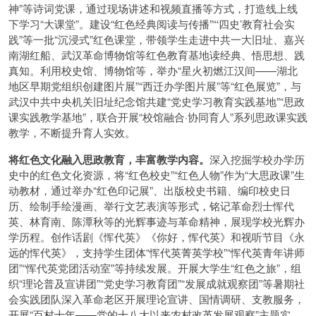
神”等诗词党课，通过现场讲述和视频直播等方式，打造线上线
下学习“大课堂”。建设“红色经典阅读与传播”“‘四史’教育社会实
践”等一批“沉浸式”红色课堂，带领学生走进中共一大旧址、嘉兴
南湖红船、武汉革命博物馆等红色教育基地读经典、悟思想、践
真知。利用校史馆、博物馆等，举办“星火初燃江汉间——湖北
地区早期党组织创建图片展”“西迁办学图片展”等“红色展览”，与
武汉中共中央机关旧址纪念馆共建“党史学习教育实践基地”“思政
课实践教学基地”，联合开展“校馆融合·协同育人”系列思政课实践
教学，不断提升育人实效。
将红色文化融入思政教育，丰富教学内容。
深入挖掘学校办学历
史中的红色文化资源，将“红色校史”“红色人物”作为“大思政课”生
动教材，通过举办“红色印记展”、出版校史书籍、编印校史日
历、绘制手绘漫画、举行文艺表演等形式，铭记革命烈士恽代
英、林育南、陈潭秋等的光辉事迹与革命精神，展现学校光辉办
学历程。创作话剧《恽代英》《你好，恽代英》和视听节目《永
远的恽代英》，支持学生团体“恽代英菁英学校”“恽代英青年讲师
团”“恽代英党团活动室”等持续发展。开展大学生“红色之旅”，组
织“理论普及宣讲团”“党史学习教育团”“发展成就观察团”等暑期社
会实践团队深入革命老区开展理论宣讲、国情调研、支教服务，
开展“百村十年——党的十八大以来农村改革发展观察”主题实