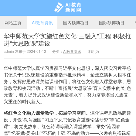
网站主页
AI教育资讯
国内硕博项目
国际硕博项目
华中师范大学实施红色文化“三融入”工程 积极推
进“大思政课”建设
AI教育新闻网
admin 发布于 2024-01-12
分类：
AI教育资讯
评论(0)
华中师范大学认真学习贯彻习近平文化思想，深入落实习近平总
书记关于思政课建设的重要指示批示精神，聚焦立德树人根本任
务，发挥好思政课关键课程作用，将红色文化融入课堂教学、思
政教育和校园活动，不断丰富拓展“大思政课”育人实践中的“红色
元素”，着力提升思政课建设质量和水平，努力培养堪当民族复
兴重任的时代新人。
将红色文化融入课堂教学，拓展学习空间。
深化课程思政品牌建
设，开设“教育强国”“习近平总书记教育重要论述研究”等“红色金
课”；将党史故事、红色诗词等融入课堂教学，举办“沁园春·
雪”“忆秦娥·娄关山”“不朽的丰碑 不竭的动力——永远的焦裕禄精