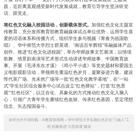
践，近距离直观感受新时代发展成就，教育引导学生坚决听党
话、跟党走。
将红色文化融入校园活动，创新载体形式。
加强红色文化主题宣
传教育，充分发挥教育部教育融媒体试点单位优势，运用学生喜
爱的话语体系和传播方式，组织学生参与视频《青春为祖国歌
唱》、华中师范大学烈士群英谱、“画说百年辉煌”等融媒体产品
创作。推进“红色文化进校园”，举办华师故事文艺展演，以情境
歌舞、情景剧表演等艺术形式生动讲述华师故事、中国教育故
事。开展《毛泽东在才溪》《邓小平小道》等党史题材和爱国主
义电影观影活动，带领师生重温红色岁月，凝聚奋进力量。建设
恽代英广场、光未然广场等一批“红色文化教学基地”，在“一站
式”学生社区综合服务中心试点设立“红色驿站”，打造“红色景
观”“红色社区”，以泛在化、具象化的方式推动红色文化入脑入
心，引领广大青年学生赓续红色血脉、传承红色基因，坚定理想
信念、矢志报国奋斗。
未经允许不得转载：
AI教育新闻网
»
华中师范大学实施红色文化“三融入”工
程 积极推进“大思政课”建设