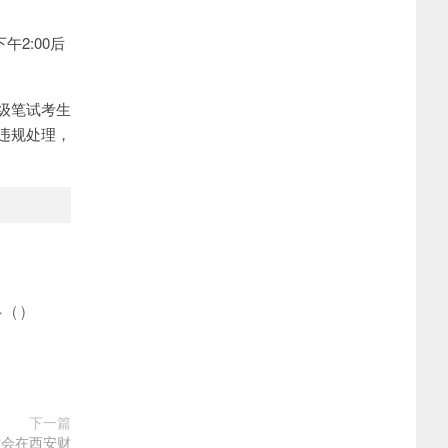
2:00后
级笔试考生
违规处理，
多
(
)
下一篇
讨会在西安财