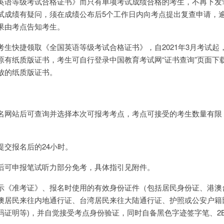
英语等级考试合格证书》而只有单项考试成绩合格的考生，不再下发
试成绩有疑问，须在成绩公布后5个工作日内向考点提出复查申请，
果由考点告知考生。
生快捷领取《全国英语等级考试合格证书》，自2021年3月考试起
原有纸质版证书，考生可自行登录中国教育考试网“证书查询”页面下
放的纸质版证书。
名网站后可查询并选择本次可报考考点，考点可接受的考生数量有限
提交报名后的24小时。
后可申报笔试听力部分免考，具体指引见附件。
示《准考证》、报名时使用的有效身份证件（包括居民身份证、港澳
澳居民来往内地通行证、台湾居民来往大陆通行证、护照或公安户籍
码证明等)，并自觉接受考点身份验证，同时自备黑色字迹签字笔、2