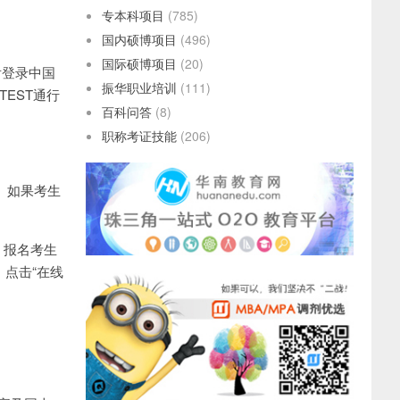
专本科项目
(785)
国内硕博项目
(496)
国际硕博项目
(20)
0后登录中国
振华职业培训
(111)
ETEST通行
百科问答
(8)
职称考证技能
(206)
账号。如果考生
0。报名考生
n）点击“在线