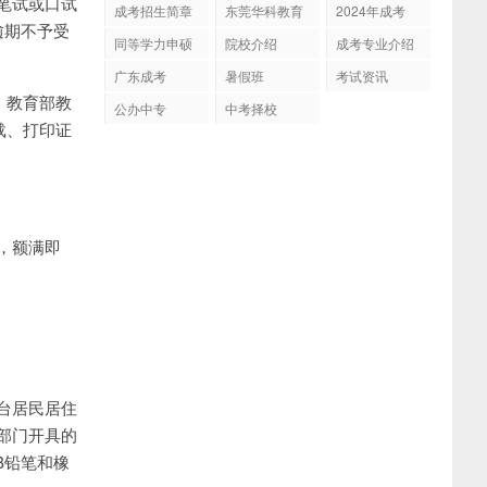
笔试或口试
成考招生简章
东莞华科教育
2024年成考
逾期不予受
同等学力申硕
院校介绍
成考专业介绍
广东成考
暑假班
考试资讯
，教育部教
公办中专
中考择校
载、打印证
，额满即
台居民居住
部门开具的
B铅笔和橡