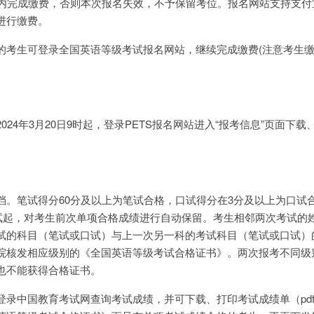
时内完成缴费，否则本次报名失效，不予保留考位。报名网站支持支付
进行缴费。
的考生可登录全国英语等级考试报名网站，继续完成缴费(注意考生
24年3月20日9时起，登录PETS报名网站进入“报考信息”页面下载
档。笔试得分60分及以上为笔试合格，口试得分在3分及以上为口试
考试起，对考生前次单项合格成绩进行自动保留。考生相邻两次考试的
试的科目（笔试或口试）与上一次另一科的考试科目（笔试或口试）
院核发相应级别的《全国英语等级考试合格证书》。两次报考不同级
也不能获得合格证书。
登录中国教育考试网查询考试成绩，并可下载、打印考试成绩单（pd