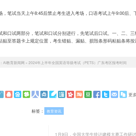
笔试当天上午8:45后禁止考生进入考场，口语考试上午9:00后、下午
试和口试两部分，笔试和口试分别进行，先笔试后口试。一、二、三
粘贴至答题卡上规定位置，考生错贴、漏贴、损毁条形码粘贴条将按
：
AI教育新闻网
»
2024年上半年全国英语等级考试（PETS）广东考区报考时间
更
标签：
教育资讯
1月9日，全国大学生统计建模大赛工作研