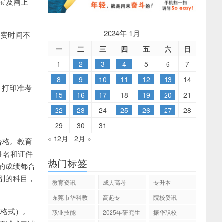
宝及网上
2024年 1月
缴费时间不
一
二
三
四
五
六
日
1
2
3
4
5
6
7
8
9
10
11
12
13
14
、打印准考
15
16
17
18
19
20
21
22
23
24
25
26
27
28
29
30
31
« 12月
2月 »
合格。教育
姓名和证件
热门标签
的成绩都合
别的科目，
教育资讯
成人高考
专升本
东莞市华科教
高起专
院校资讯
育
f格式）。
职业技能
2025年研究生
振华职校
招生