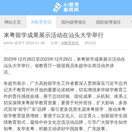
网站主页
AI教育资讯
国内硕博项目
国际硕博项目
来粤留学成果展示活动在汕头大学举行
admin 发布于 2024-01-08
分类：
AI教育资讯
评论(0)
AI教育新闻网
2023年12月28日至2023年12月29日，来粤留学成果展示活动在
汕头大学举行。省教育厅一级巡视员朱超华出席活动并讲
话。
朱超华表示，广大高校留学生工作者要深入贯彻落实习近平总书
记关于教育对外开放的重要论述精神，切实增强来华留学教育工
作的责任感使命感，善于总结经验、固化成果，从机制、体系上
切实保障来粤留学教育质量；要善于对外宣传，扩大影响，多形
式宣传“留学广东”品牌，吸引更多优质生源来粤留学，推动来粤
留学教育提质增效；要善于以文化人、以文育人，创新留学生国
情教育形式，凝练中外文化交流活动品牌，引导广大留学生知华
知粤、友华友粤，积极主动讲好中国故事、广东故事。