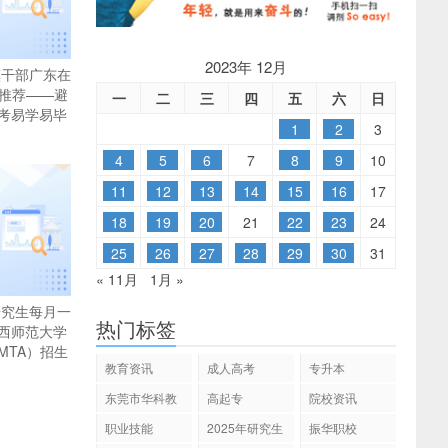
2023年 12月
镇干部广东在
校推荐——避
一
二
三
四
五
六
日
考易学易毕
1
2
3
4
5
6
7
8
9
10
11
12
13
14
15
16
17
18
19
20
21
22
23
24
25
26
27
28
29
30
31
« 11月
1月 »
研究生每月一
热门标签
西师范大学
MTA）招生
教育资讯
成人高考
专升本
东莞市华科教
高起专
院校资讯
育
职业技能
2025年研究生
振华职校
招生