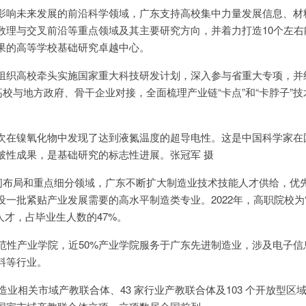
影响未来发展的前沿科学领域，广东支持高校集中力量发展信息、材
数理与交叉前沿等重点领域及其主要研究方向，并着力打造10个左右
果的高等学校基础研究卓越中心。
组织高校牵头实施国家重大科技研发计划，深入参与省重大专项，并
高校与地方政府、骨干企业对接，全面梳理产业链“卡点”和“卡脖子”
次在镍氧化物中发现了达到液氮温度的超导电性。这是中国科学家在
破性成果，是基础研究的标志性进展。张冠军 摄
空间布局和重点细分领域，广东不断扩大制造业技术技能人才供给，优
一批紧贴产业发展需要的高水平制造类专业。2022年，高职院校为“
人才，占毕业生人数的47%。
示范性产业学院，近50%产业学院服务于广东先进制造业，涉及电子信
料等行业。
制造业相关市域产教联合体、43 家行业产教联合体及103 个开放型区