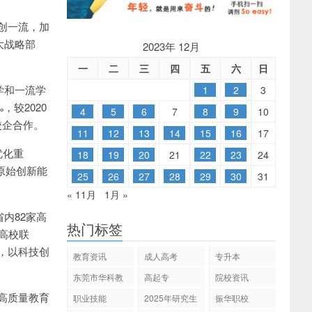
创一流，加
大战略部
2023年 12月
一
二
三
四
五
六
日
学和一流学
1
2
3
，较2020
4
5
6
7
8
9
10
校企合作。
11
12
13
14
15
16
17
优化重
18
19
20
21
22
23
24
原始创新能
25
26
27
28
29
30
31
« 11月
1月 »
内82家高
热门标签
高校联
，以科技创
教育资讯
成人高考
专升本
东莞市华科教
高起专
院校资讯
育
高质量教育
职业技能
2025年研究生
振华职校
招生