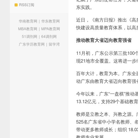
RSS订阅
东实践。
近日，《南方日报》推出《高
华南教育网
|
华东教育网
快建设高质量教育体系，以高
MBA教育网
|
MPA教育网
51调剂网
|
64调剂网
推动教育大省迈向教育强省
广东学历教育网
|
留学湾
11月初，广东公示第三批10
现21地市全覆盖。这将进一
百年大计，教育为本。广东全
动广东由教育大省迈向教育强
今年以来，广东“一盘棋”推
13.12亿元，支持29个基
教师是立教之本、兴教之源。
525名广东省中小学名教师
带动更多教师成长；组织 18
教师专业发展。