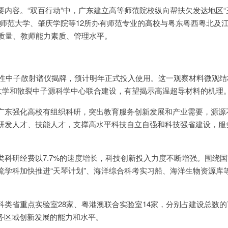
要内容。“双百行动”中，广东建立高等师范院校纵向帮扶欠发达地区“
南师范大学、肇庆学院等12所办有师范专业的高校与粤东粤西粤北及
人质量、教师能力素质、管理水平。
非弹性中子散射谱仪揭牌，预计明年正式投入使用。这一观察材料微观
山大学和散裂中子源科学中心联合建设，有望揭示高温超导材料的机理
广东强化高校有组织科研，突出教育服务创新发展和产业需要，源源
研发人才、技能人才，支撑高水平科技自立自强和科技强省建设，服
。
类科研经费以7.7%的速度增长，科技创新投入力度不断增强。围绕
流学科加快推进“天琴计划”、海洋综合科考实习船、海洋生物资源库
类省重点实验室28家、粤港澳联合实验室14家，分别占建设总数的7
服务区域创新发展的能力和水平。