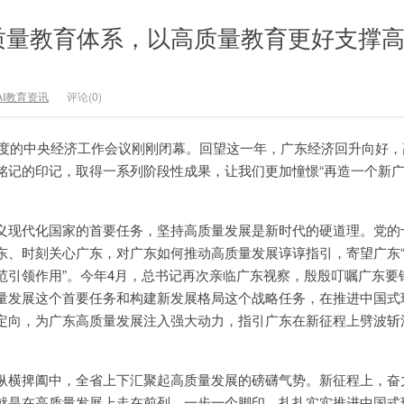
质量教育体系，以高质量教育更好支撑
AI教育资讯
评论(0)
年一度的中央经济工作会议刚刚闭幕。回望这一年，广东经济回升向好
铭记的印记，取得一系列阶段性成果，让我们更加憧憬“再造一个新广
义现代化国家的首要任务，坚持高质量发展是新时代的硬道理。党的
东、时刻关心广东，对广东如何推动高质量发展谆谆指引，寄望广东
范引领作用”。今年4月，总书记再次亲临广东视察，殷殷叮嘱广东要
量发展这个首要任务和构建新发展格局这个战略任务，在推进中国式
定向，为广东高质量发展注入强大动力，指引广东在新征程上劈波斩
纵横捭阖中，全省上下汇聚起高质量发展的磅礴气势。新征程上，奋
就是在高质量发展上走在前列，一步一个脚印、扎扎实实推进中国式