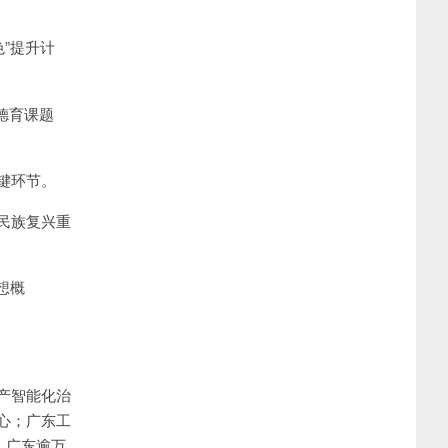
色”提升计
德育课题
键环节。
民族复兴重
想概
产智能化治
心；广东工
，广东逾万