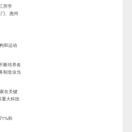
三所学
江门、惠州
结构和运动
。
不断培养各
务制造业当
国家在关键
等重大科技
1%和