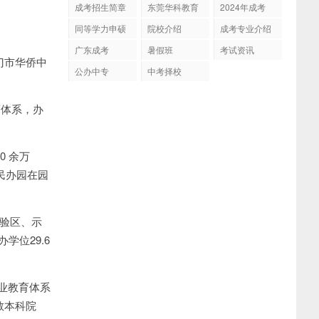
成考招生简章
东莞华科教育
2024年成考
同等学力申硕
院校介绍
成考专业介绍
广东成考
暑假班
考试资讯
门市华侨中
公办中专
中考择校
育体系，办
0 余万
民办园在园
实验区、示
学位29.6
业教育体系
教本科院