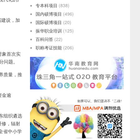
专本科项目
(838)
国内硕博项目
(496)
省建设，加
国际硕博项目
(20)
振华职业培训
(125)
百科问答
(22)
职称考证技能
(206)
对象首次实
分问题。
养质量，推
资金逾
东组织遴选
研修，辐射
动全省中小学