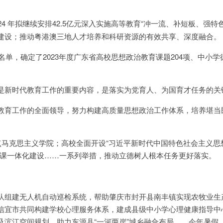
024 年拟继续安排42.5亿元深入实施高等教育“冲一流、补短板、强特
建设；推动粤港澳三地人才培养和科研资源的有效共享、深度融合。
布名单，确定了2023年度广东省高校思想政治教育课题204项、中小学
是新时代教育工作的重要内容，是落实为党育人、为国育才任务的关
教育工作的全面领导，努力构建高质量思想政治工作体系，培养堪当
重点马克思主义学院；高校全面开设“习近平新时代中国特色社会主义思
政课一体化建设……一系列举措，推动立德树人根本任务更好落实。
队组建无人机自动巡检系统，帮助肇庆市封开县南丰镇实现农牧业生
信宜市共同构建学校心理服务体系，建成县级中小学心理健康指导中
及滨江空间规划，助力东源县“一河两岸”城乡融合布局……今年暑假