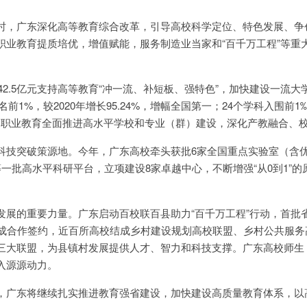
时，广东深化高等教育综合改革，引导高校科学定位、特色发展、争
职业教育提质培优，增值赋能，服务制造业当家和“百千万工程”等重
。
排42.5亿元支持高等教育“冲一流、补短板、强特色”，加快建设一流大
名前1%，较2020年增长95.24%，增幅全国第一；24个学科入围前1‰
一。职业教育全面推进高水平学校和专业（群）建设，深化产教融合、
科技突破策源地。今年，广东高校牵头获批6家全国重点实验室（含
一批高水平科研平台，立项建设8家卓越中心，不断增强“从0到1”的
展的重要力量。广东启动百校联百县助力“百千万工程”行动，首批省
完成合作签约，近百所高校结成乡村建设规划高校联盟、乡村公共服务
三大联盟，为县镇村发展提供人才、智力和科技支撑。广东高校师生
入源源动力。
，广东将继续扎实推进教育强省建设，加快建设高质量教育体系，以