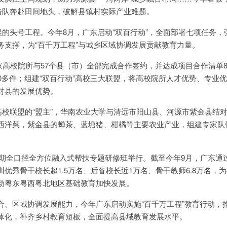
突击队奔赴田间地头，破解县镇村实际产业难题。
展的头号工程。今年8月，广东启动“双百行动”，全面部署七项任务，
务支撑，为“百千万工程”与城乡区域协调发展贡献教育力量。
2家高校院所与57个县（市）全部完成合作签约，并达成项目合作清单8
0多件；组建“双百行动”高校三大联盟，将高校院所人才优势、专业
对县的发展优势。
高校联盟的“盟主”，华南农业大学与清远市阳山县、河源市紫金县结
西洋菜，紫金县的蝉茶、蓝塘猪、柑橘等主要农业产业，组建专家队
第二期全口径全方位融入式帮扶专题研修班举行。截至今年9月，广东通
秀骨干校长超1.5万名、后备校长近1万名、骨干教师6.8万名，为4
动粤东粤西粤北地区基础教育加快发展。
合、区域协调发展能力，今年广东启动实施“百千万工程”教育行动，
体化，补齐乡村教育短板，全面提高县域教育发展水平。