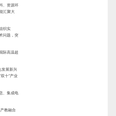
料、资源环
能汇聚大
组织实
技术问题，突
国际高温超
先发展新兴
双十”产业
息、集成电
域产教融合