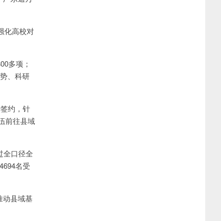
强化高校对
00多项；
优势、科研
对签约，针
伍前往县域
过全口径全
694名受
推动县域基