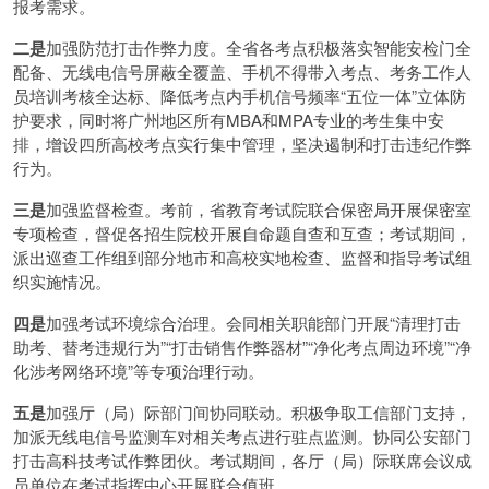
报考需求。
二是
加强防范打击作弊力度。全省各考点积极落实智能安检门全
配备、无线电信号屏蔽全覆盖、手机不得带入考点、考务工作人
员培训考核全达标、降低考点内手机信号频率“五位一体”立体防
护要求，同时将广州地区所有MBA和MPA专业的考生集中安
排，增设四所高校考点实行集中管理，坚决遏制和打击违纪作弊
行为。
三是
加强监督检查。考前，省教育考试院联合保密局开展保密室
专项检查，督促各招生院校开展自命题自查和互查；考试期间，
派出巡查工作组到部分地市和高校实地检查、监督和指导考试组
织实施情况。
四是
加强考试环境综合治理。会同相关职能部门开展“清理打击
助考、替考违规行为”“打击销售作弊器材”“净化考点周边环境”“净
化涉考网络环境”等专项治理行动。
五是
加强厅（局）际部门间协同联动。积极争取工信部门支持，
加派无线电信号监测车对相关考点进行驻点监测。协同公安部门
打击高科技考试作弊团伙。考试期间，各厅（局）际联席会议成
员单位在考试指挥中心开展联合值班。