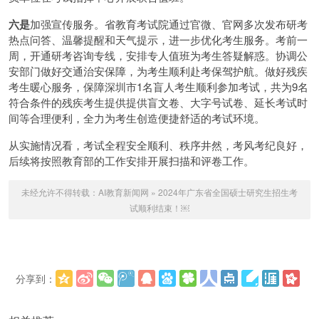
六是
加强宣传服务。省教育考试院通过官微、官网多次发布研考
热点问答、温馨提醒和天气提示，进一步优化考生服务。考前一
周，开通研考咨询专线，安排专人值班为考生答疑解惑。协调公
安部门做好交通治安保障，为考生顺利赴考保驾护航。做好残疾
考生暖心服务，保障深圳市1名盲人考生顺利参加考试，共为9名
符合条件的残疾考生提供提供盲文卷、大字号试卷、延长考试时
间等合理便利，全力为考生创造便捷舒适的考试环境。
从实施情况看，考试全程安全顺利、秩序井然，考风考纪良好，
后续将按照教育部的工作安排开展扫描和评卷工作。
未经允许不得转载：
AI教育新闻网
»
2024年广东省全国硕士研究生招生考
试顺利结束！￼
分享到：
更多
(
)