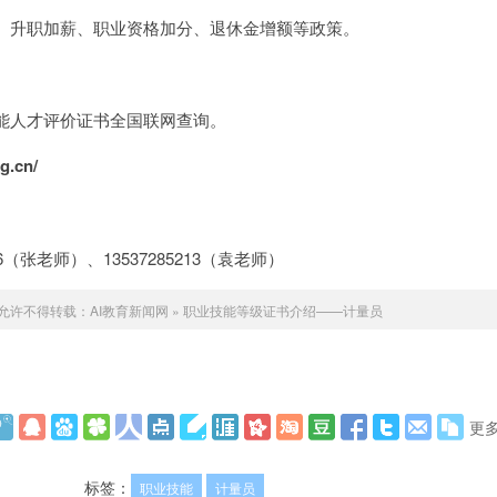
、升职加薪、职业资格加分、退休金增额等政策。
能人才评价证书全国联网查询。
rg.cn/
12286（张老师）、13537285213（袁老师）
允许不得转载：
AI教育新闻网
»
职业技能等级证书介绍——计量员
更
标签：
职业技能
计量员