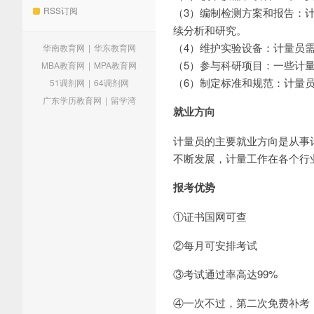
RSS订阅
（3）编制检测方案和报告：
续分析和研究。
（4）维护实验设备：计量员
华南教育网
|
华东教育网
（5）参与科研项目：一些计
MBA教育网
|
MPA教育网
（6）制定标准和规范：计量
51调剂网
|
64调剂网
广东学历教育网
|
留学湾
就业方向
计量员的主要就业方向是从事
不断发展，计量工作在各个行
报考优势
①证书国网可查
②每月可安排考试
③考试通过率高达99%
④一次不过，第二次免费补考