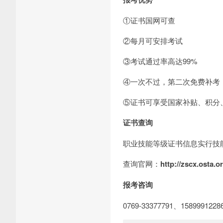
①证书国网可查
②每月可安排考试
③考试通过率高达99%
④一次不过，第二次免费补考
⑤证书可享受国家补贴、积分
证书查询
职业技能等级证书信息实行技
查询官网：
http://zscx.osta.o
报考咨询
0769-33377791、158999