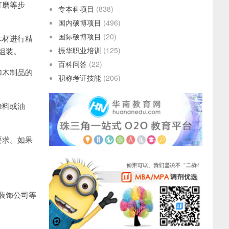
打磨等步
专本科项目
(838)
国内硕博项目
(496)
国际硕博项目
(20)
木材进行精
振华职业培训
(125)
组装。
百科问答
(22)
加木制品的
职称考证技能
(206)
涂料或油
要求。如果
装饰公司等