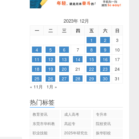
2023年 12月
一
二
三
四
五
六
日
1
2
3
4
5
6
7
8
9
10
11
12
13
14
15
16
17
18
19
20
21
22
23
24
25
26
27
28
29
30
31
« 11月
1月 »
热门标签
教育资讯
成人高考
专升本
东莞市华科教
高起专
院校资讯
育
职业技能
2025年研究生
振华职校
招生