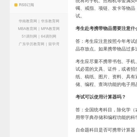
统将对手机、照相机等金属类
RSS订阅
镯、戒指、项链、发卡等物品
试。
华南教育网
|
华东教育网
考生赴考携带物品需要注意什
MBA教育网
|
MPA教育网
51调剂网
|
64调剂网
答：考生应注意按照今年考试
广东学历教育网
|
留学湾
品存放点。如果携带物品过多
考生应尽量不携带书包、手机
试必需的文具、证件，或者招
纸、稿纸、图片、资料、具有
储、编程、查询功能的电子用
考试可以使用计算器吗？
答：全国统考科目，除化学（
用带字典存储和编程功能的科
自命题科目是否可携带计算器