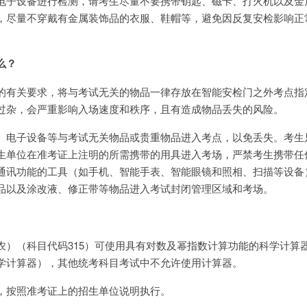
电子设备进行检测，请考生尽量不要携带钥匙、磁卡、打火机以及金
，尽量不穿戴有金属装饰品的衣服、鞋帽等，避免因反复安检影响正
么？
的有关要求，将与考试无关的物品一律存放在智能安检门之外考点指
过杂，会严重影响入场速度和秩序，且有造成物品丢失的风险。
、电子设备等与考试无关物品或贵重物品进入考点，以免丢失。考生
生单位在准考证上注明的所需携带的用具进入考场，严禁考生携带任
通讯功能的工具（如手机、智能手表、智能眼镜和照相、扫描等设备
品以及涂改液、修正带等物品进入考试封闭管理区域和考场。
农）（科目代码315）可使用具有对数及幂指数计算功能的科学计算
学计算器），其他统考科目考试中不允许使用计算器。
，按照准考证上的招生单位说明执行。