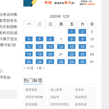
织考试作弊
2023年 12月
教育部有关
一
二
三
四
五
六
日
民共和国教
1
2
3
有科目的成
均属于违法
4
5
6
7
8
9
10
弊可耻”的
11
12
13
14
15
16
17
18
19
20
21
22
23
24
25
26
27
28
29
30
31
« 11月
1月 »
D：
的手机短
热门标签
教育资讯
成人高考
专升本
东莞市华科教
高起专
院校资讯
育
职业技能
2025年研究生
振华职校
招生