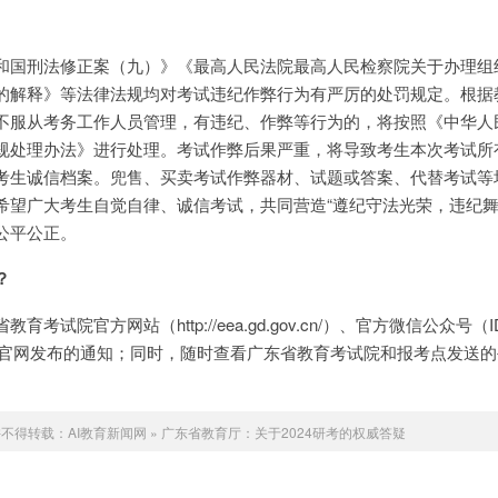
和国刑法修正案（九）》《最高人民法院最高人民检察院关于办理组
的解释》等法律法规均对考试违纪作弊行为有严厉的处罚规定。根据
不服从考务工作人员管理，有违纪、作弊等行为的，将按照《中华人
规处理办法》进行处理。考试作弊后果严重，将导致考生本次考试所
考生诚信档案。兜售、买卖考试作弊器材、试题或答案、代替考试等
希望广大考生自觉自律、诚信考试，共同营造“遵纪守法光荣，违纪舞
公平公正。
？
试院官方网站（http://eea.gd.gov.cn/）、官方微信公众号（I
官微官网发布的通知；同时，随时查看广东省教育考试院和报考点发送
。
许不得转载：
AI教育新闻网
»
广东省教育厅：关于2024研考的权威答疑