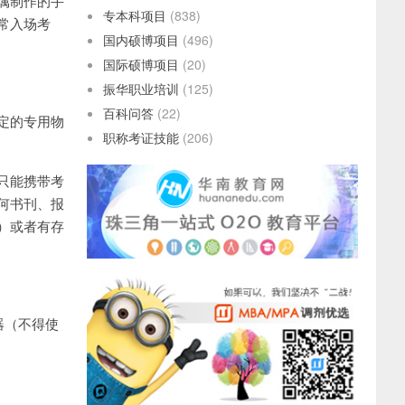
属制作的手
专本科项目
(838)
常入场考
国内硕博项目
(496)
国际硕博项目
(20)
振华职业培训
(125)
百科问答
(22)
定的专用物
职称考证技能
(206)
只能携带考
何书刊、报
）或者有存
器（不得使