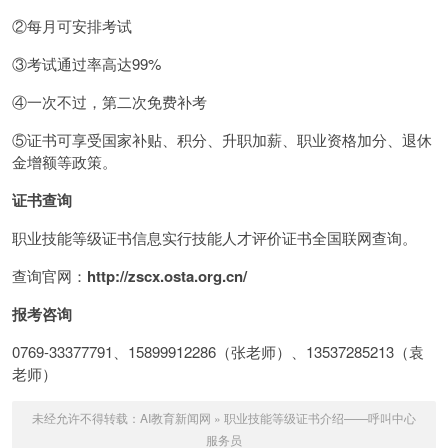
②每月可安排考试
③考试通过率高达99%
④一次不过，第二次免费补考
⑤证书可享受国家补贴、积分、升职加薪、职业资格加分、退休
金增额等政策。
证书查询
职业技能等级证书信息实行技能人才评价证书全国联网查询。
查询官网：
http://zscx.osta.org.cn/
报考咨询
0769-33377791、15899912286（张老师）、13537285213（袁
老师）
未经允许不得转载：
AI教育新闻网
»
职业技能等级证书介绍——呼叫中心
服务员