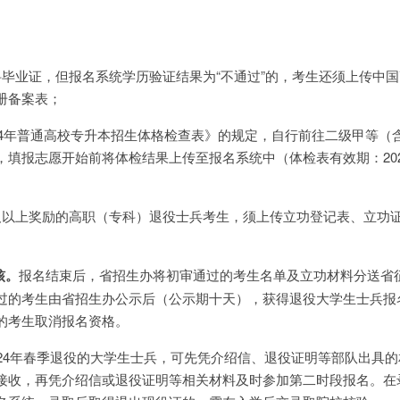
科毕业证，但报名系统学历验证结果为“不通过”的，考生还须上传中
册备案表；
24年普通高校专升本招生体格检查表》的规定，自行前往二级甲等（
填报志愿开始前将体检结果上传至报名系统中（体检表有效期：202
及以上奖励的高职（专科）退役士兵考生，须上传立功登记表、立功
核。
报名结束后，省招生办将初审通过的考生名单及立功材料分送省
过的考生由省招生办公示后（公示期十天），获得退役大学生士兵报
的考生取消报名资格。
024年春季退役的大学生士兵，可先凭介绍信、退役证明等部队出具
接收，再凭介绍信或退役证明等相关材料及时参加第二时段报名。在