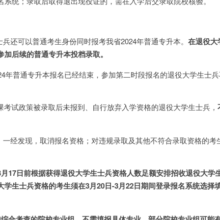
名系统；录取后取得退出现役证的，需在入学后交录取院校核验。
士兵还可以普通考生身份同时报考我省2024年普通专升本。
在退役大
参加后续的普通专升本投档录取。
024年普通专升本报名已经结束，参加第二时段报名的退役大学生士
文化课考试政策被录取后未报到、自行放弃入学资格的退役大学生士兵，
的，一经发现，取消报名资格；对违规录取及其他不符合录取资格的考
3
月
17
日前根据获得退役大学生士兵资格人数足额安排招收退役大学
大学生士兵资格的考生须在
3
月
20
日-3月
22
日
期间登录
报名系统选择
加综合考查的院校专业组，不需填报具体专业
。
部分院校专业组可能