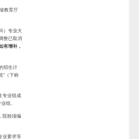
省教育厅
科）专业大
调整已取消
如有增补，
的招生计
统”（下称
生专业组成
专业组。
，院校须编
专业要求等