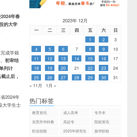
024年春
2023年 12月
退役的大学
一
二
三
四
五
六
日
。
1
2
3
4
5
6
7
8
9
10
网上完成学籍
11
12
13
14
15
16
17
审。
初审结
18
19
20
21
22
23
24
单列计
名截止后，
25
26
27
28
29
30
31
« 11月
1月 »
2024年
热门标签
役大学生士
教育资讯
成人高考
专升本
东莞市华科教
高起专
院校资讯
育
职业技能
2025年研究生
振华职校
招生