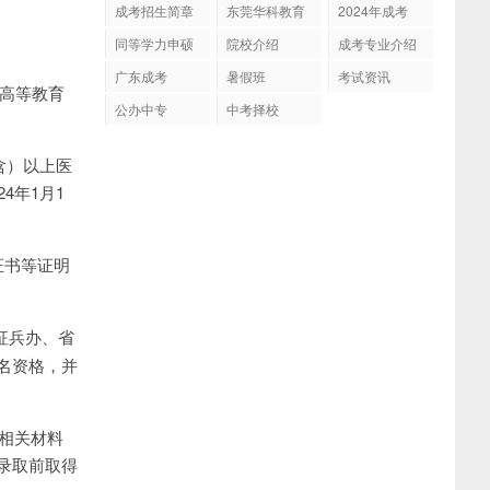
成考招生简章
东莞华科教育
2024年成考
同等学力申硕
院校介绍
成考专业介绍
广东成考
暑假班
考试资讯
国高等教育
公办中专
中考择校
含）以上医
4年1月1
证书等证明
征兵办、省
名资格，并
的相关材料
录取前取得