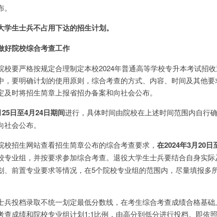
布。
大学生士兵不占用下达的招生计划。
做好院校综合考查工作
院校要严格按规定合理制定本校2024年普通高等学校专升本考试招
中，要明确计划的使用原则，综合考查的方式、内容、时间及其他要
定及时将招生简章上报省招办备案和向社会公布。
月
25
日至4月24日期间
进行，具体时间由院校在上述时间范围内自行
向社会公布。
院校招生网站查看招生简章公布的综合考查要求，
在202
4
年
3
月
20
日
校专业组，并按要求参加综合考查。退役大学生士兵要结合自身实际
划、前置专业要求等情况，在5个院校专业组的范围内，尽量填报多
士兵投档录取不统一划定最低分数线，在考生综合考查成绩合格基础
查成绩和院校专业组计划1:1比例，由高分到低分进行投档。即依照