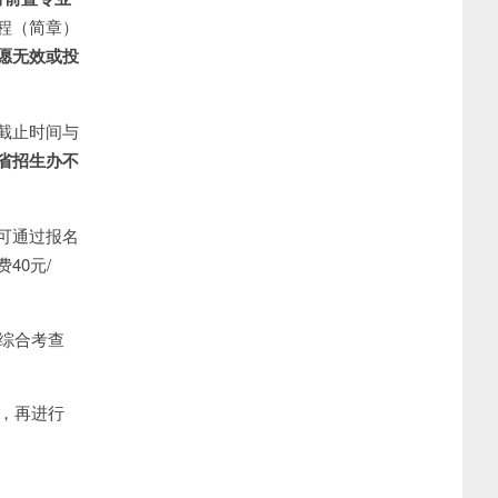
程（简章）
愿无效或投
截止时间与
省招生办不
可通过报名
40元/
在综合考查
后，再进行