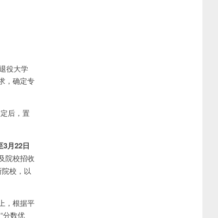
收退役大学
求，确定专
确定后，置
至3月
22
日
及院校招收
所院校，以
上，根据平
“分数优