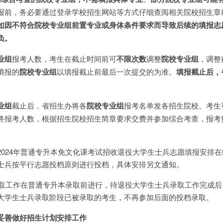
报前，务必要通过登录学校招生网站等方式仔细查阅相关院校招生章
如因不符合院校专业组前置专业或身体条件要求而导致后续的填报志
负。
业组
报考人数，考生在截止时间前可
不限次数
调整
院校专业组
，调整
填报的
院校专业组
以填报截止前最后一次提交的为准。
填报截止后，
业组
截止后，省招生办将各
院校专业组
报考名单发各招生院校。考生
终报考人数，根据招生院校招生简章要求交费并参加综合考查，报考费
2024年普通专升本免文化课考试招收退役大学生士兵志愿填报安排
士兵按平行志愿投档原则进行投档，具体安排另文通知。
兵录取工作在普通专升本录取前进行，待退役大学生士兵录取工作完成
大学生士兵录取阶段已被录取的考生，不再参加后面的投档录取。
妥善做好招生计划安排工作