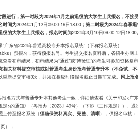
段进行，第一时段为2024年1月之前退役的大学生士兵报名，不接受2
名时间为
2024年1月12日09:00-19日18:00
；第二时段为2024年春季
退役的大学生士兵报名，报名时间为
2024年3月10日09:00-12日18:00
“广东省2024年普通高校专升本报名系统”（下称报名系统）
edu.cn/ptzsbks）预报名，获得预报名号。考生提交报名资料后，省招生办
查看初审结果，初审结果为“通过”或“待验证”的考生可参加资格复
补充相关材料提交审核或以普通考生身份报考普通专升本（不免试、不
以重新提交审核3次，并须在相应时段报名截止日期前完成。
网上报
。
兵报名方式与普通专升本其他考生一致，详细请查看《关于印发<广东省
定>的通知》（粤招办〔2023〕49号）（下称《工作规定》）。退
照
上传至报名系统（
须确保资料真实、完整、清晰
），供报名审核：
名页）；