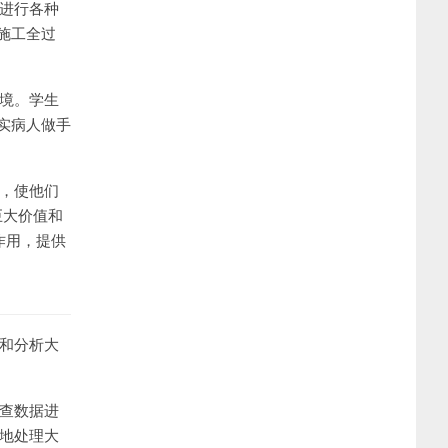
中进行各种
施工全过
环境。学生
实病人做手
会，使他们
巨大价值和
作用，提供
理和分析大
调查数据进
确地处理大