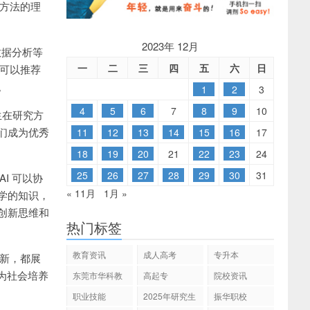
究方法的理
2023年 12月
数据分析等
一
二
三
四
五
六
日
还可以推荐
。
1
2
3
4
5
6
7
8
9
10
生在研究方
们成为优秀
11
12
13
14
15
16
17
18
19
20
21
22
23
24
25
26
27
28
29
30
31
I 可以协
« 11月
1月 »
学的知识，
创新思维和
热门标签
教育资讯
成人高考
专升本
创新，都展
为社会培养
东莞市华科教
高起专
院校资讯
育
职业技能
2025年研究生
振华职校
招生