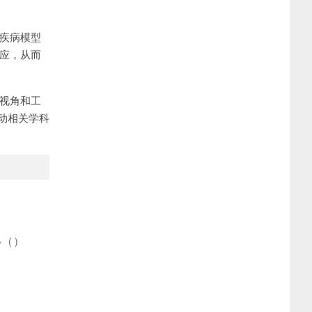
、疾病模型
反应，从而
的视角和工
动相关学科
多
(
)