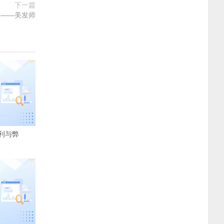
下一篇
绍——美发师
利与弊