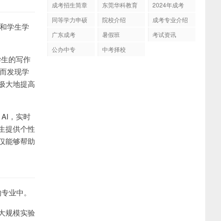
成考招生简章
东莞华科教育
2024年成考
同等学力申硕
院校介绍
成考专业介绍
改和学生学
广东成考
暑假班
考试资讯
公办中专
中考择校
学生的写作
从而发现学
极大地提高
AI，实时
生提供个性
仅能够帮助
的专业中。
大规模实验