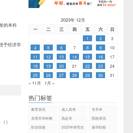
2023年 12月
发的本科
一
二
三
四
五
六
日
1
2
3
授予经济学
4
5
6
7
8
9
10
11
12
13
14
15
16
17
18
19
20
21
22
23
24
25
26
27
28
29
30
31
« 11月
1月 »
热门标签
教育资讯
成人高考
专升本
东莞市华科教
高起专
院校资讯
多
(
)
育
职业技能
2025年研究生
振华职校
招生