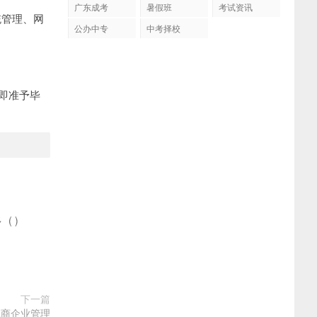
广东成考
暑假班
考试资讯
统管理、网
公办中专
中考择校
即准予毕
多
(
)
下一篇
工商企业管理