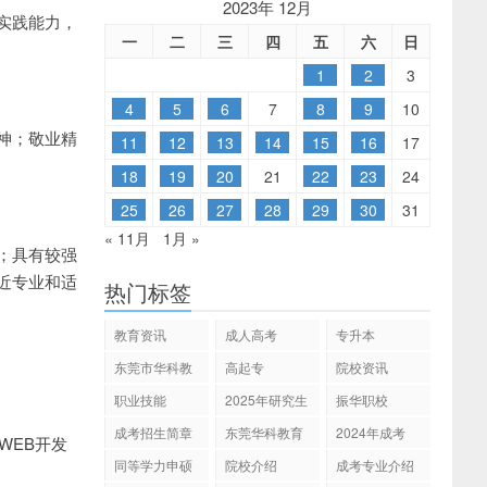
2023年 12月
实践能力，
一
二
三
四
五
六
日
1
2
3
4
5
6
7
8
9
10
神；敬业精
11
12
13
14
15
16
17
18
19
20
21
22
23
24
25
26
27
28
29
30
31
« 11月
1月 »
；具有较强
近专业和适
热门标签
教育资讯
成人高考
专升本
东莞市华科教
高起专
院校资讯
育
职业技能
2025年研究生
振华职校
招生
成考招生简章
东莞华科教育
2024年成考
WEB开发
同等学力申硕
院校介绍
成考专业介绍