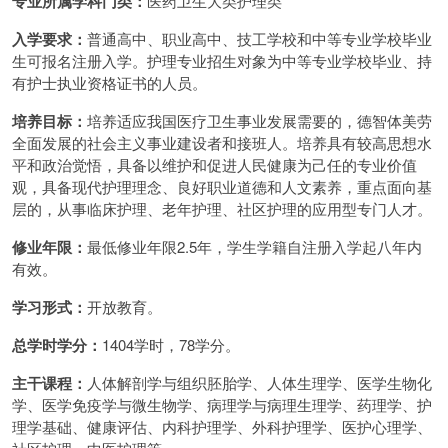
专业所属学科门类：
医药卫生大类护理类
入学要求：
普通高中、职业高中、技工学校和中等专业学校毕业
生可报名注册入学。护理专业招生对象为中等专业学校毕业、持
有护士执业资格证书的人员。
培养目标：
培养适应我国医疗卫生事业发展需要的，德智体美劳
全面发展的社会主义事业建设者和接班人。培养具有较高思想水
平和政治觉悟，具备以维护和促进人民健康为己任的专业价值
观，具备现代护理理念、良好职业道德和人文素养，重点面向基
层的，从事临床护理、老年护理、社区护理的应用型专门人才。
修业年限：
最低修业年限2.5年，学生学籍自注册入学起八年内
有效。
学习形式：
开放教育。
总学时学分：
1404学时，78学分。
主干课程：
人体解剖学与组织胚胎学、人体生理学、医学生物化
学、医学免疫学与微生物学、病理学与病理生理学、药理学、护
理学基础、健康评估、内科护理学、外科护理学、医护心理学、